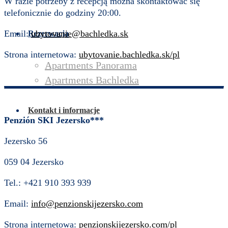
W razie potrzeby z recepcją można skontaktować się
telefonicznie do godziny 20:00.
Email:
ubytovanie@bachledka.sk
Rezerwacja
Strona internetowa:
ubytovanie.bachledka.sk/pl
Apartments Panorama
Apartments Bachledka
Kontakt i informacje
Penzión SKI Jezersko***
Jezersko 56
059 04 Jezersko
Tel.: +421 910 393 939
Email:
info@penzionskijezersko.com
Strona internetowa:
penzionskijezersko.com/pl