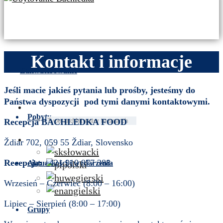
Kontakt i informacje
Zakwaterowanie
Jeśli macie jakieś pytania lub prośby, jesteśmy do
Państwa dyspozycji pod tymi danymi kontaktowymi.
Pobyty
Recepcja BACHLEDKA FOOD
Ždiar 702, 059 55 Ždiar, Slovensko
słowacki
Recepcja:
+421 910 977 388
Aktualności i wydarzenia
polski
węgierski
Wrzesień – Czerwiec (8:00 – 16:00)
angielski
Lipiec – Sierpień (8:00 – 17:00)
Grupy