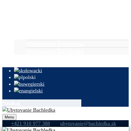
Zakwaterowanie
Pobyty
Aktualności i wydarzenia
Grupy
Rezerwacja
Apartments Panorama
Apartments Bachledka
Kontakt i informacje
słowacki
polski
węgierski
angielski
Menu
+421 910 977 388
ubytovanie@bachledka.sk