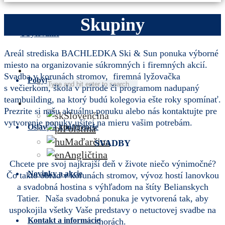
Skupiny
Ubytovanie
Areál strediska BACHLEDKA Ski & Sun ponuka výborné
miesto na organizovanie súkromných i firemných akcií.
Svadba v korunách stromov, firemná lyžovačka
Pobyty
s večierkom, škola v prírode či programom nadupaný
teambuilding, na ktorý budú kolegovia ešte roky spomínať.
Prezrite si našu aktuálnu ponuku alebo nás kontaktujte pre
Slovenčina
vytvorenie ponuky ušitej na mieru vašim potrebám.
Oslavy a konferencie
Polština
Maďarčina
SVADBY
Angličtina
Chcete pre svoj najkrajší deň v živote niečo výnimočné?
Novinky a akcie
Čo takto obrad v korunách stromov, vývoz hostí lanovkou
a svadobná hostina s výhľadom na štíty Belianskych
Tatier. Naša svadobná ponuka je vytvorená tak, aby
uspokojila všetky Vaše predstavy o netuctovej svadbe na
Kontakt a informácie
horách.