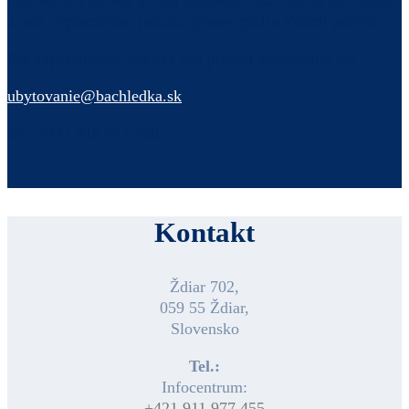
maľovaním na tvár a inou zábavou. Stačí sa na nás obrátiť
a radi vypracujeme ponuku presne podľa Vašich potrieb.
Pre vypracovanie ponuky nás prosím kontaktujte na:
ubytovanie@bachledka.sk
tel.: +421 910 977 388.
Kontakt
Ždiar 702,
059 55 Ždiar,
Slovensko
Tel.:
Infocentrum:
+421 911 977 455