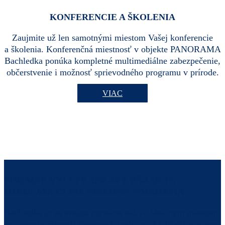
KONFERENCIE A ŠKOLENIA
Zaujmite už len samotnými miestom Vašej konferencie
a školenia. Konferenčná miestnosť v objekte PANORAMA
Bachledka ponúka kompletné multimediálne zabezpečenie,
občerstvenie i možnosť sprievodného programu v prírode.
VIAC
FIREMNÉ VÝLETY, OSLAVY DŇA DETÍ,
MIKULÁŠA ČI INÉ FIREMNÉ PODUJATIA
Bachledka je so svojou ponukou aktivít ideálnym miestom
na konanie rôznych firemných podujatí. Ak hľadáte miesto