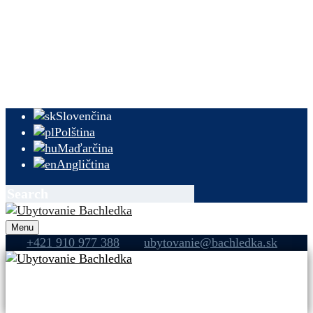
Ubytovanie
Pobyty
Oslavy a konferencie
Novinky a akcie
Kontakt a informácie
Slovenčina
Polština
Maďarčina
Angličtina
Menu
+421 910 977 388
ubytovanie@bachledka.sk