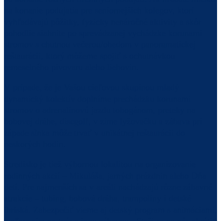
na konanie podujatia pre seniornejších kolegov, ktorí
vyhľadávajú pôžitky, fyzicky nenáročné aktivity a skôr
pohodlie siahnite po sprevádzanej vychádzke korunami
stromov s chutnou večerou/obedom v panoramatickej
reštaurácii, ktorý môžeme spojiť s ochutnávkou
remeselného pivovaru alebo liehovín.
V prípade, že je Vašou cieľovou skupinou mladý
dynamický kolektív doplníme prechádzku korunami
stromov o adrenalínovú jazdu tobogánom, preteky na
bobovej dráhe, discgolf, v zime lyžovačku a zábava pri
západe slnka môže trvať v unikátnej reštaurácii do
neskorých hodín.
Stredisko je tiež výbornou lokalitou na organizovanie
rodinných akcií – Mikuláša, jarných prázdnin alebo Dňa
detí. Pre najmenších sa v areáli nachádzajú rôzne zábavné
atrakcie – tubing, bobová dráha, trampolíny i detské
ihriská. Zabezpečiť vieme aj detský program s animáciami,