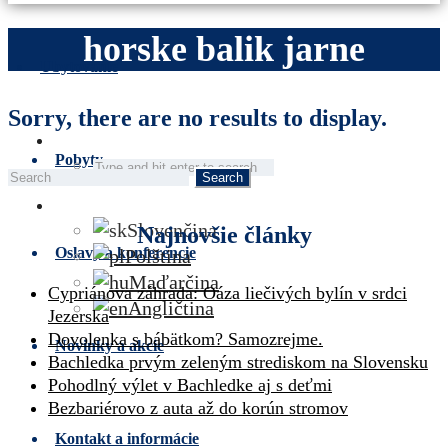
horske balik jarne
Ubytovanie
Sorry, there are no results to display.
Pobyty
Search
for:
Slovenčina
Najnovšie články
Oslavy a konferencie
Polština
Maďarčina
Cypriánova záhrada: Oáza liečivých bylín v srdci
Angličtina
Jezerska
Dovolenka s bábätkom? Samozrejme.
Novinky a akcie
Bachledka prvým zeleným strediskom na Slovensku
Pohodlný výlet v Bachledke aj s deťmi
Bezbariérovo z auta až do korún stromov
Kontakt a informácie