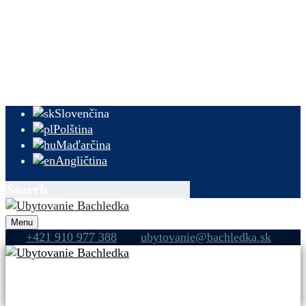
Ubytovanie
Pobyty
Oslavy a konferencie
Novinky a akcie
Kontakt a informácie
Slovenčina
Polština
Maďarčina
Angličtina
Menu
+421 910 977 388
ubytovanie@bachledka.sk