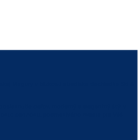
skej Magury v blízkosti strediska Bachledka Ski &
a dosiahnutie cieľov, moderný a elegantný štýl v
u tohto penziónu, podmanivého miesta pre Váš