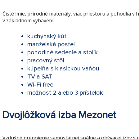
Čisté línie, prírodné materiály, viac priestoru a pohodli
v základnom vybavení.
kuchynský kút
manželská posteľ
pohodlné sedenie a stolík
pracovný stôl
kúpeľňa s klasickou vaňou
TV a SAT
Wi-Fi free
možnosť 2 alebo 3 prístelok
Dvojlôžková izba Mezonet
Vzdušné prepojenie samostatnej spálne a obývacej izby s 