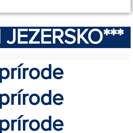
KI JEZERSKO***
prírode
prírode
prírode