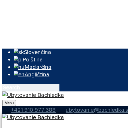
Ubytovanie
Pobyty
Oslavy a konferencie
Novinky a akcie
Kontakt a informácie
Slovenčina
Polština
Maďarčina
Angličtina
Menu
+421 910 977 388
ubytovanie@bachledka.