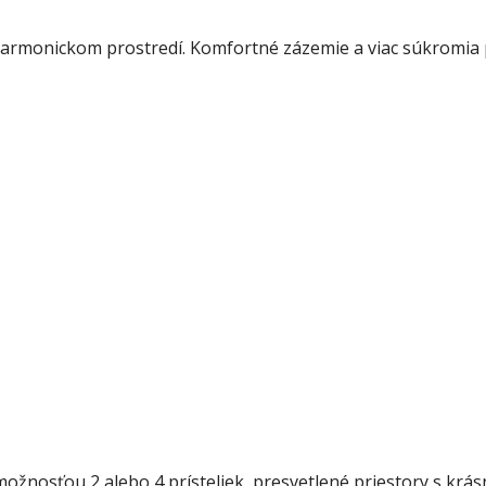
a v harmonickom prostredí. Komfortné zázemie a viac súkrom
možnosťou 2 alebo 4 prísteliek, presvetlené priestory s kr