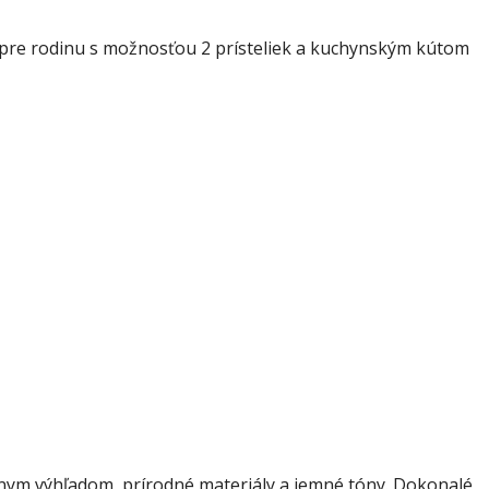
ia pre rodinu s možnosťou 2 prísteliek a kuchynským kútom
ásnym výhľadom, prírodné materiály a jemné tóny. Dokonalé