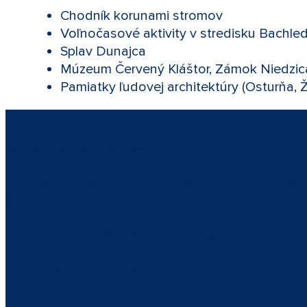
Chodník korunami stromov
Voľnočasové aktivity v stredisku Bachle
Splav Dunajca
Múzeum Červený Kláštor, Zámok Niedzic
Pamiatky ľudovej architektúry (Osturňa, Žd
Penzión Ski Jezersko***
Kompletne zrekonštruovaný Penzión SKI Jezersko Vá
Sun a 1,4 km od Chodníka korunami stromov.
Tradície a architektúra srdečných goralov, sila a k
spojení s lyžiarskou tradíciou,s príjemnou a prív
oddych a dokonalý zážitok.