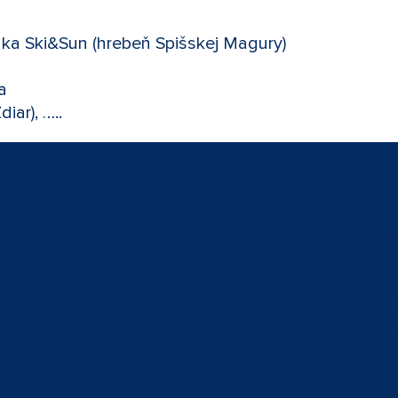
dka Ski&Sun (hrebeň Spišskej Magury)
a
iar), …..
s privíta v útulnom prostredí severnej doliny Spiš
rása prírody Tatier a Pienin, široká ponuka aktivít n
etivou obsluhou dotvárajú tú pravú horskú atmosfér