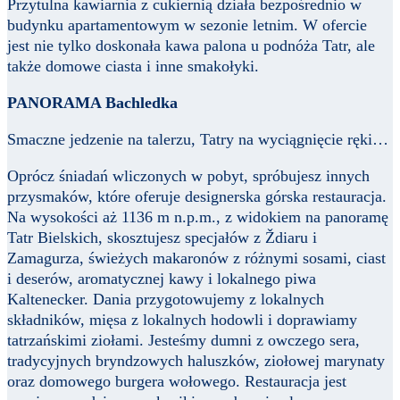
Przytulna kawiarnia z cukiernią działa bezpośrednio w
budynku apartamentowym w sezonie letnim. W ofercie
jest nie tylko doskonała kawa palona u podnóża Tatr, ale
także domowe ciasta i inne smakołyki.
PANORAMA Bachledka
Smaczne jedzenie na talerzu, Tatry na wyciągnięcie ręki…
Oprócz śniadań wliczonych w pobyt, spróbujesz innych
przysmaków, które oferuje designerska górska restauracja.
Na wysokości aż 1136 m n.p.m., z widokiem na panoramę
Tatr Bielskich, skosztujesz specjałów z Ždiaru i
Zamagurza, świeżych makaronów z różnymi sosami, ciast
i deserów, aromatycznej kawy i lokalnego piwa
Kaltenecker. Dania przygotowujemy z lokalnych
składników, mięsa z lokalnych hodowli i doprawiamy
tatrzańskimi ziołami. Jesteśmy dumni z owczego sera,
tradycyjnych bryndzowych haluszków, ziołowej marynaty
oraz domowego burgera wołowego. Restauracja jest