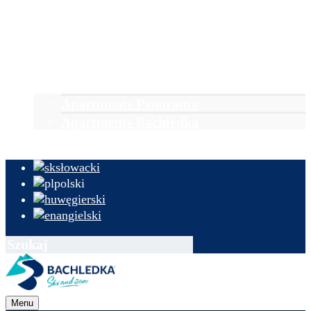
Zakwaterowanie
Pobyty
Aktualności i wydarzenia
Grupy
Rezerwacja
Apartments Panorama
Apartments Bachledka
Kontakt i informacje
słowacki
polski
węgierski
angielski
Menu